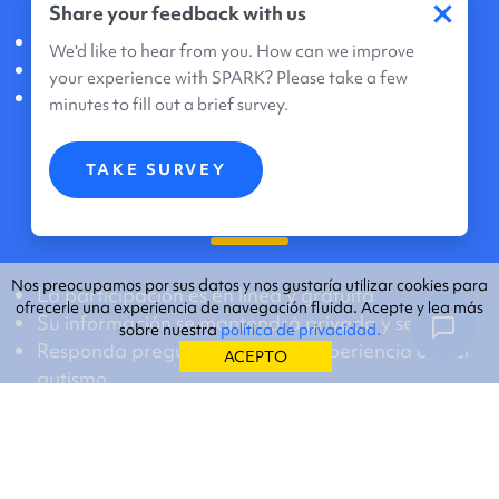
×
Share your feedback with us
Cree una cuenta en línea
We'd like to hear from you. How can we improve
Acepte compartir datos e información genética
your experience with SPARK? Please take a few
La inscripción no le tomará más de 20 minutos
minutes to fill out a brief survey.
TAKE SURVEY
Qué significa la participación
Nos preocupamos por sus datos y nos gustaría utilizar cookies para
La participación es en línea y gratuita
ofrecerle una experiencia de navegación fluida. Acepte y lea más
Su información se mantendrá privada y segura
sobre nuestra
política de privacidad.
Responda preguntas sobre su experiencia con el
ACEPTO
autismo
Devuelva su kit para toma de muestras de saliva
si está de acuerdo con la investigación genética
Conozca otras oportunidades de investigación