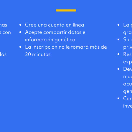
nas
Cree una cuenta en línea
La 
s con
Acepte compartir datos e
gra
información genética
Su 
La inscripción no le tomará más de
pri
das
20 minutos
Res
exp
Dev
mue
acu
gen
Con
inv