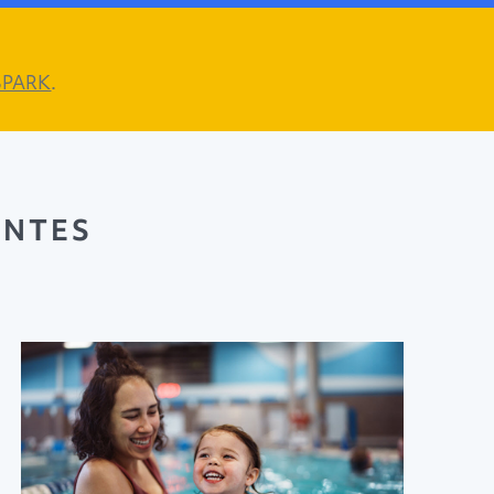
 SPARK
.
ANTES