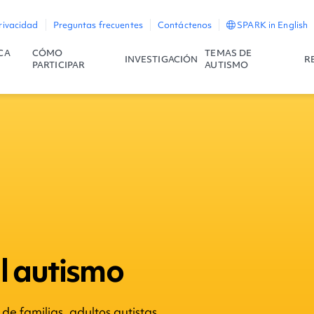
rivacidad
Preguntas frecuentes
Contáctenos
SPARK in English
CA
CÓMO
TEMAS DE
INVESTIGACIÓN
R
PARTICIPAR
AUTISMO
l autismo
e familias, adultos autistas