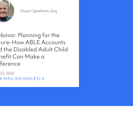
Stuart Spielman, Esq.
binar: Planning for the
ture-How ABLE Accounts
d the Disabled Adult Child
nefit Can Make a
fference
 22, 2026
R MÁS (EN INGLÉS)