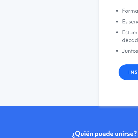
Formar
Es senc
Estamo
década
Juntos
IN
¿Quién puede unirse?