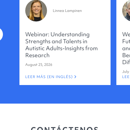
Linnea Lampinen
Webinar: Understanding
We
Strengths and Talents in
Fu
Autistic Adults-Insights from
an
Research
Be
Di
August 25, 2026
July
LEER MÁS (EN INGLÉS)
LEE
CONTÁCTENOS