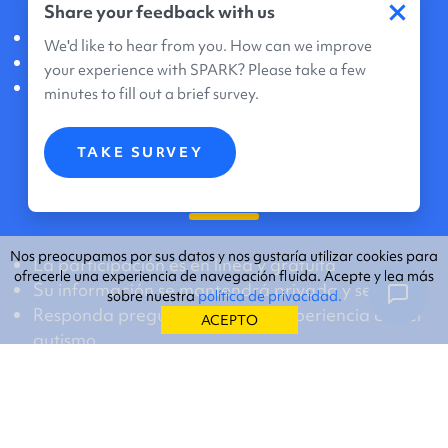
×
Share your feedback with us
Cree una cuenta en línea
We'd like to hear from you. How can we improve
Acepte compartir datos e información genética
your experience with SPARK? Please take a few
La inscripción no le tomará más de 20 minutos
minutes to fill out a brief survey.
TAKE SURVEY
Qué significa la participación
Nos preocupamos por sus datos y nos gustaría utilizar cookies para
La participación es en línea y gratuita
ofrecerle una experiencia de navegación fluida. Acepte y lea más
Su información se mantendrá privada y segura
sobre nuestra
política de privacidad.
Responda preguntas sobre su experiencia con el
ACEPTO
autismo
Devuelva su kit para toma de muestras de saliva
si está de acuerdo con la investigación genética
Conozca otras oportunidades de investigación