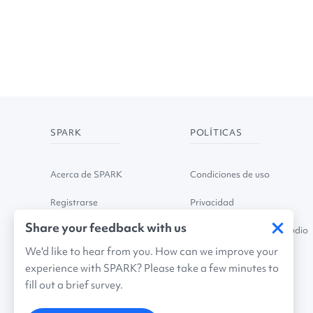
SPARK
POLÍTICAS
Acerca de SPARK
Condiciones de uso
Registrarse
Privacidad
×
Share your feedback with us
Boletín de noticias
Información sobre el estudio
We'd like to hear from you. How can we improve your
experience with SPARK? Please take a few minutes to
fill out a brief survey.