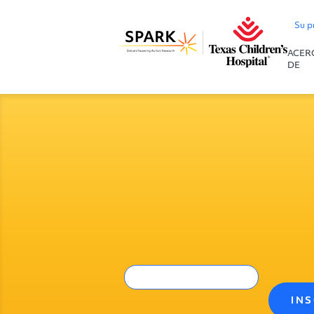
Su p
ACER
DE
IN